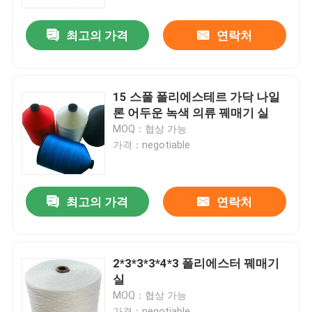
최고의 가격
연락처
우리 에 관한 것
공장 투어
15 스풀 폴리에스테르 가닥 나일
론 어두운 녹색 의류 꿰매기 실
품질 관리
MOQ：협상 가능
가격：negotiable
저희와 연락
최고의 가격
연락처
인용 을 요청 하십시오
고강력 폴리에스터 쓰레드
2*3*3*3*4*3 폴리에스터 꿰매기
실
MOQ：협상 가능
고강도 폴리에스터 필라멘트 실
가격：negotiable