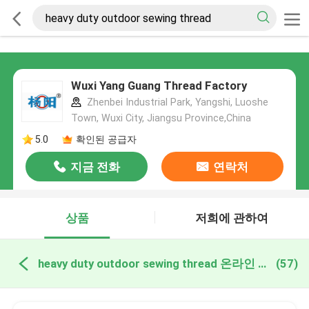
Wuxi Yang Guang Thread Factory
Zhenbei Industrial Park, Yangshi, Luoshe
Town, Wuxi City, Jiangsu Province,China
5.0
확인된 공급자
지금 전화
연락처
상품
저희에 관하여
heavy duty outdoor sewing thread 온라인 제조
(57)