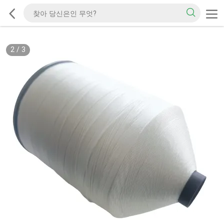
2
/
3