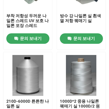
우리 에 관한 것
부착 저항성 두꺼운 나
방수 강 나일론 실 흰색
일론 스레드 UV 보호 나
열 저항 꿰매기 실
일론 포장 스레드
공장 투어
문의 보내기
문의 보내기
품질 관리
저희와 연락
인용 을 요청 하십시오
고강력 폴리에스터 쓰레드
210D-6000D 튼튼한 나
1000D*2 중용 나일론
일론 실
꿰매기 실 1000D/2 원
고강도 폴리에스터 필라멘트 실